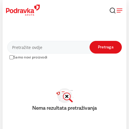
Skip
to
content
Proizvodi
Pretraga
Samo novi proizvodi
Nema rezultata pretraživanja