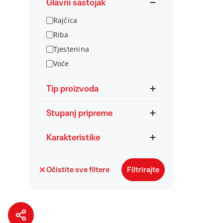
Glavni sastojak
Rajčica
Riba
Tjestenina
Voće
Tip proizvoda
Stupanj pripreme
Karakteristike
Očistite sve filtere
Filtrirajte