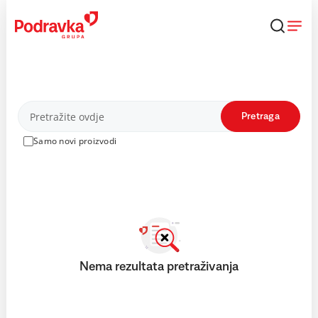
Skip
to
content
Proizvodi
Pretraga
Samo novi proizvodi
Nema rezultata pretraživanja