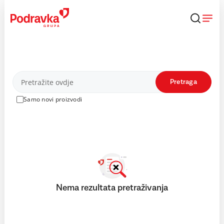
Skip
to
content
Proizvodi
Pretraga
Samo novi proizvodi
Nema rezultata pretraživanja