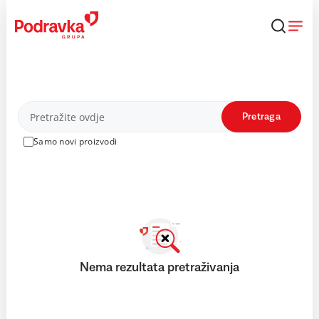
Skip
to
content
Proizvodi
Pretraga
Samo novi proizvodi
Nema rezultata pretraživanja