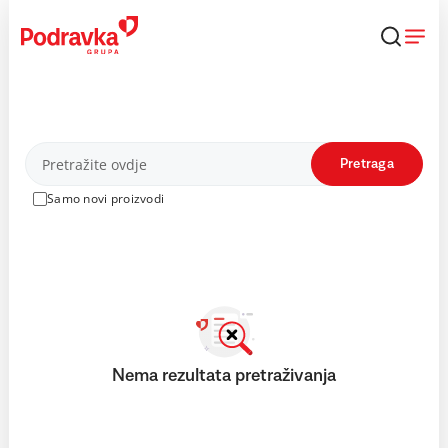
Skip
to
content
Proizvodi
Pretraga
Samo novi proizvodi
Nema rezultata pretraživanja