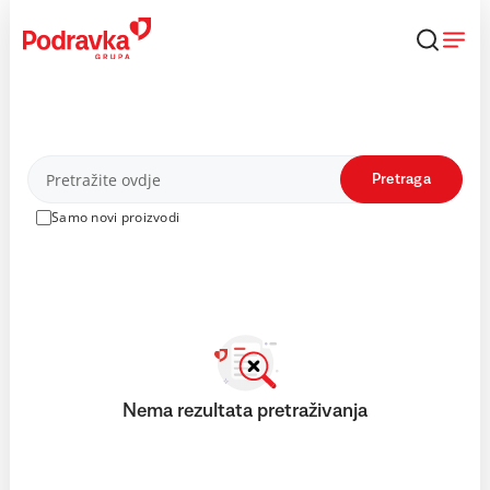
Skip
to
content
Proizvodi
Pretraga
Samo novi proizvodi
Nema rezultata pretraživanja