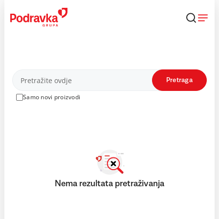
Skip
to
content
Proizvodi
Pretraga
Samo novi proizvodi
Nema rezultata pretraživanja