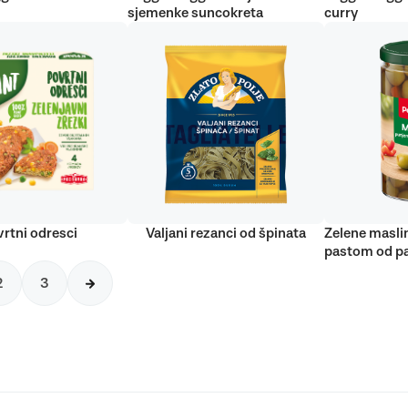
sjemenke suncokreta
curry
rtni odresci
Valjani rezanci od špinata
Zelene masli
pastom od pa
2
3