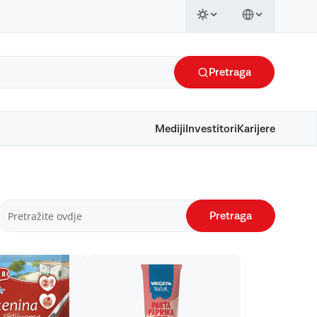
Pretraga
Mediji
Investitori
Karijere
Pretraga