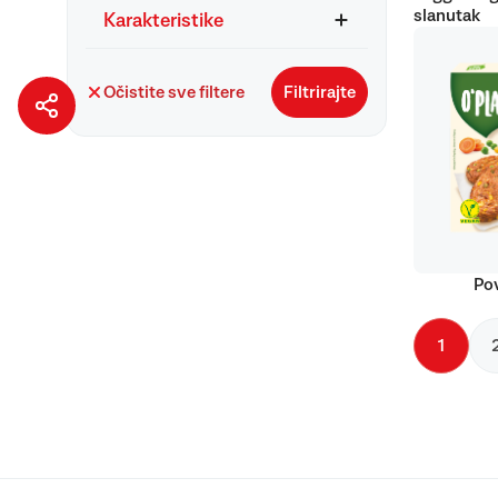
slanutak
Karakteristike
Očistite sve filtere
Filtrirajte
Pov
1