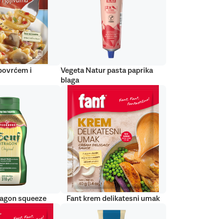
 povrćem i
Vegeta Natur pasta paprika
blaga
ragon squeeze
Fant krem delikatesni umak