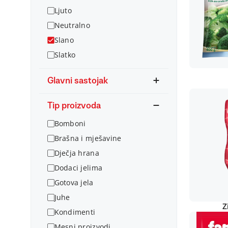
Ljuto
Neutralno
Slano
Slatko
Glavni sastojak
Tip proizvoda
Bomboni
Brašna i mješavine
Dječja hrana
Dodaci jelima
Gotova jela
Juhe
Z
Kondimenti
Mesni proizvodi