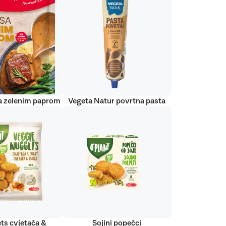
a zelenim paprom
Vegeta Natur povrtna pasta
ts cvjetača &
Sojini popečci