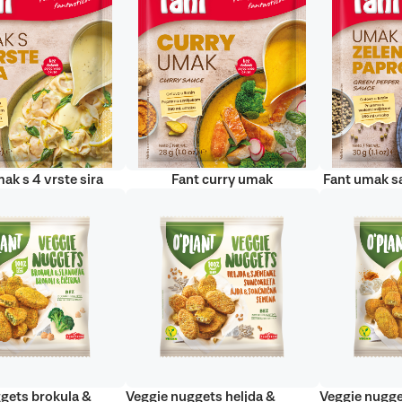
ak s 4 vrste sira
Fant curry umak
Fant umak s
gets brokula &
Veggie nuggets heljda &
Veggie nugge