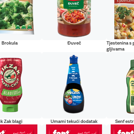
Brokula
Đuveč
Tjestenina s
gljivama
ik Zak blagi
Umami tekući dodatak
Senf est