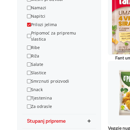
Namazi
Napitci
Prilozi jelima
Pripomoć za pripremu
slastica
Ribe
Riža
Fant um
Salate
Slastice
Smrznuti proizvodi
Snack
Tjestenina
Za odrasle
Stupanj pripreme
Veggie nug