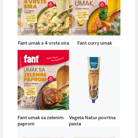
Fant umak s 4 vrste sira
Fant curry umak
Fant umak sa zelenim
Vegeta Natur povrtna
paprom
pasta