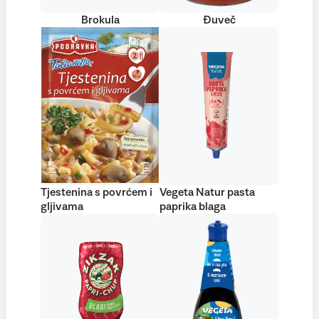
Brokula
Đuveč
Tjestenina s povrćem i
Vegeta Natur pasta
gljivama
paprika blaga