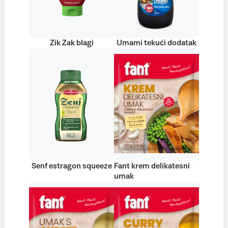
Zik Zak blagi
Umami tekući dodatak
Senf estragon squeeze
Fant krem delikatesni
umak