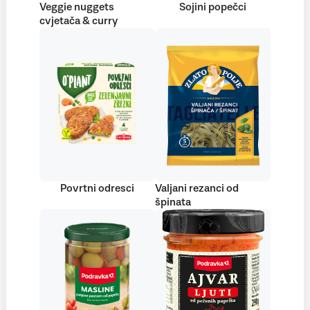
Veggie nuggets
Sojini popečci
cvjetača & curry
Povrtni odresci
Valjani rezanci od
špinata