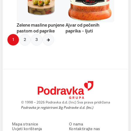
Zelene masline punjene
Ajvar od pečenih
pastom od paprike
paprika – ljuti
1
2
3
© 1998 – 2026 Podravka d.d. (Inc) Sva prava pridržana
Podravka je registrirani žig Podravke d.d. (Inc.)
Mapa stranice
O nama
Uvjeti korištenja
Kontaktirajte nas