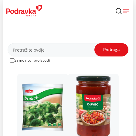
Skip
to
content
Proizvodi
Pretraga
Samo novi proizvodi