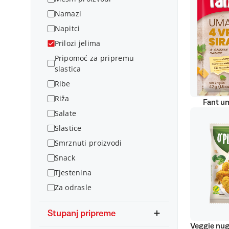
Namazi
Napitci
Prilozi jelima
Pripomoć za pripremu
slastica
Ribe
Riža
Fant um
Salate
Slastice
Smrznuti proizvodi
Snack
Tjestenina
Za odrasle
Stupanj pripreme
Veggie nug