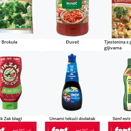
Brokula
Đuveč
Tjestenina s
gljivama
ik Zak blagi
Umami tekući dodatak
Senf est