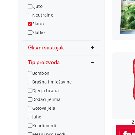
Ljuto
Neutralno
Slano
Slatko
Glavni sastojak
Tip proizvoda
Bomboni
Brašna i mješavine
Dječja hrana
Dodaci jelima
Gotova jela
Juhe
Z
Kondimenti
Mesni proizvodi