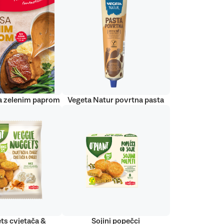
a zelenim paprom
Vegeta Natur povrtna pasta
ts cvjetača &
Sojini popečci