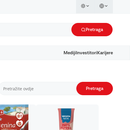
Pretraga
Mediji
Investitori
Karijere
Pretraga