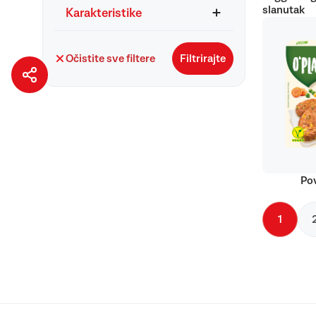
slanutak
Karakteristike
Očistite sve filtere
Filtrirajte
Pov
1