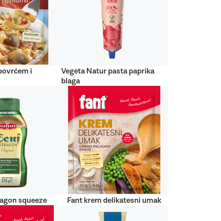
 povrćem i
Vegeta Natur pasta paprika
blaga
ragon squeeze
Fant krem delikatesni umak