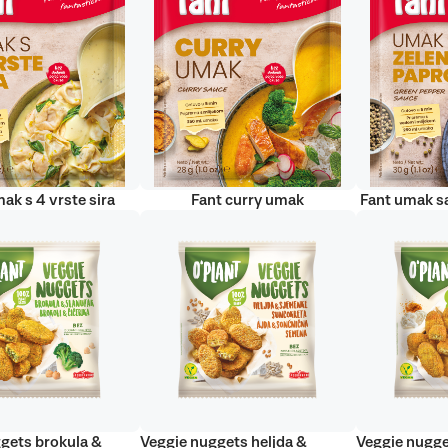
ak s 4 vrste sira
Fant curry umak
Fant umak s
gets brokula &
Veggie nuggets heljda &
Veggie nugge