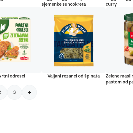
sjemenke suncokreta
curry
rtni odresci
Valjani rezanci od špinata
Zelene masli
pastom od pa
2
3