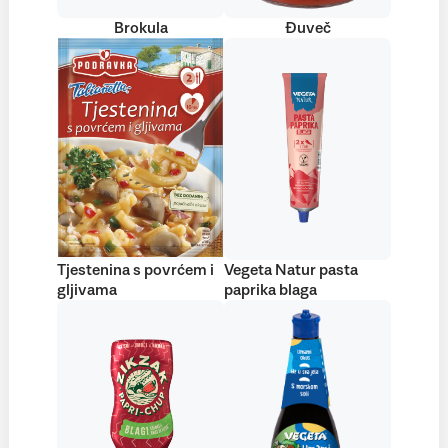
Brokula
Đuveč
Tjestenina s povrćem i
Vegeta Natur pasta
gljivama
paprika blaga