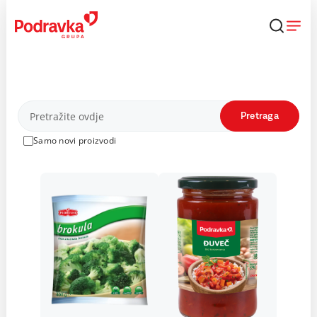
Skip
to
content
Proizvodi
Pretraga
Samo novi proizvodi