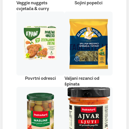
Veggie nuggets
Sojini popečci
cvjetača & curry
Povrtni odresci
Valjani rezanci od
špinata