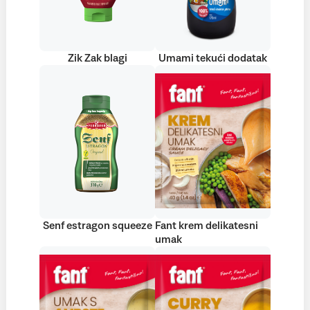
Zik Zak blagi
Umami tekući dodatak
Senf estragon squeeze
Fant krem delikatesni
umak