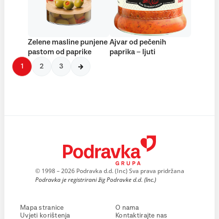
Zelene masline punjene
Ajvar od pečenih
pastom od paprike
paprika – ljuti
1
2
3
© 1998 – 2026 Podravka d.d. (Inc) Sva prava pridržana
Podravka je registrirani žig Podravke d.d. (Inc.)
Mapa stranice
O nama
Uvjeti korištenja
Kontaktirajte nas