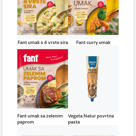
Fant umak s 4 vrste sira
Fant curry umak
Fant umak sa zelenim
Vegeta Natur povrtna
paprom
pasta