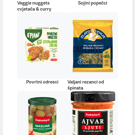
Veggie nuggets
Sojini popečci
cvjetača & curry
Povrtni odresci
Valjani rezanci od
špinata