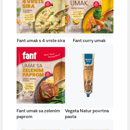
Fant umak s 4 vrste sira
Fant curry umak
Fant umak sa zelenim
Vegeta Natur povrtna
paprom
pasta