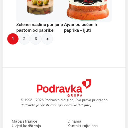
Zelene masline punjene
Ajvar od pečenih
pastom od paprike
paprika – ljuti
1
2
3
© 1998 – 2026 Podravka d.d. (Inc) Sva prava pridržana
Podravka je registrirani žig Podravke d.d. (Inc.)
Mapa stranice
O nama
Uvjeti korištenja
Kontaktirajte nas