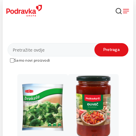
Skip
to
content
Proizvodi
Pretraga
Samo novi proizvodi