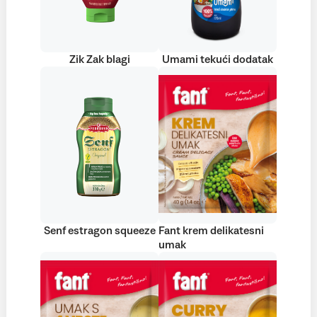
Zik Zak blagi
Umami tekući dodatak
Senf estragon squeeze
Fant krem delikatesni
umak