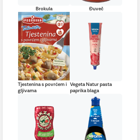
Brokula
Đuveč
Tjestenina s povrćem i
Vegeta Natur pasta
gljivama
paprika blaga