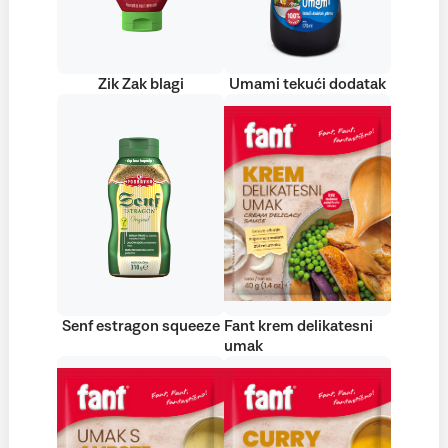
Zik Zak blagi
Umami tekući dodatak
Senf estragon squeeze
Fant krem delikatesni
umak