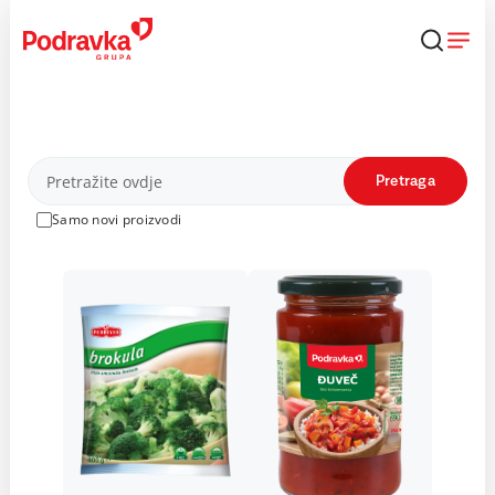
Skip
to
content
Proizvodi
Pretraga
Samo novi proizvodi