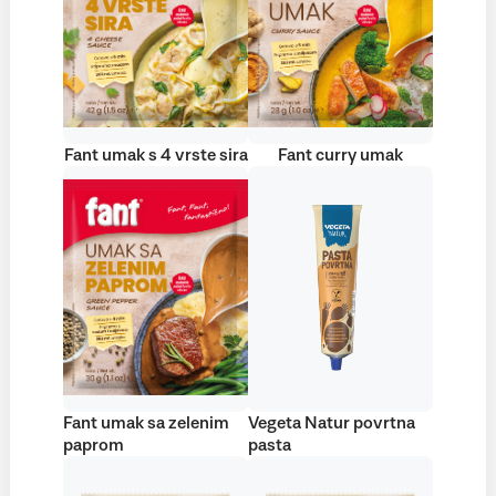
Fant umak s 4 vrste sira
Fant curry umak
Fant umak sa zelenim
Vegeta Natur povrtna
paprom
pasta