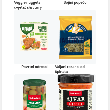
Veggie nuggets
Sojini popečci
cvjetača & curry
Povrtni odresci
Valjani rezanci od
špinata