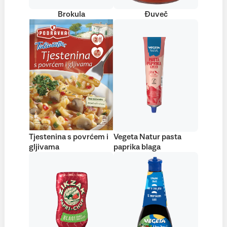
Brokula
Đuveč
Tjestenina s povrćem i
Vegeta Natur pasta
gljivama
paprika blaga