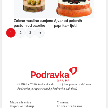
Zelene masline punjene
Ajvar od pečenih
pastom od paprike
paprika – ljuti
1
2
3
© 1998 – 2026 Podravka d.d. (Inc) Sva prava pridržana
Podravka je registrirani žig Podravke d.d. (Inc.)
Mapa stranice
O nama
Uvjeti korištenja
Kontaktirajte nas