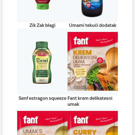
Zik Zak blagi
Umami tekući dodatak
Senf estragon squeeze
Fant krem delikatesni
umak