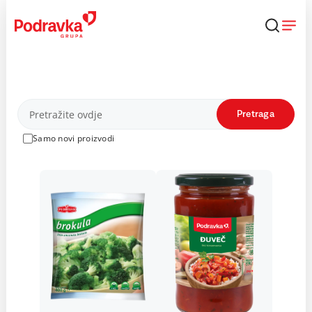
Skip
to
content
Proizvodi
Pretraga
Samo novi proizvodi