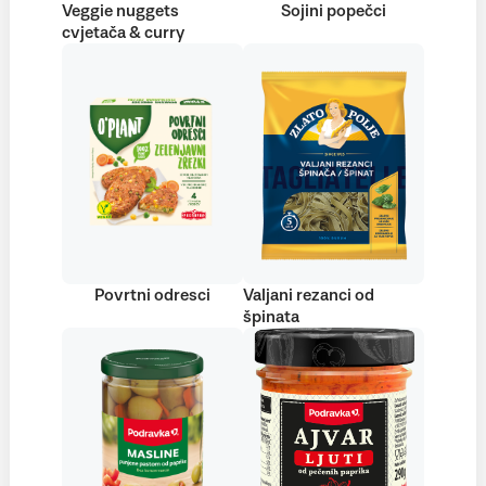
Veggie nuggets
Sojini popečci
cvjetača & curry
Povrtni odresci
Valjani rezanci od
špinata