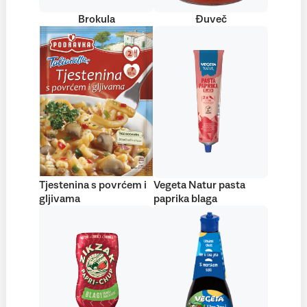
Brokula
Đuveč
Tjestenina s povrćem i
Vegeta Natur pasta
gljivama
paprika blaga