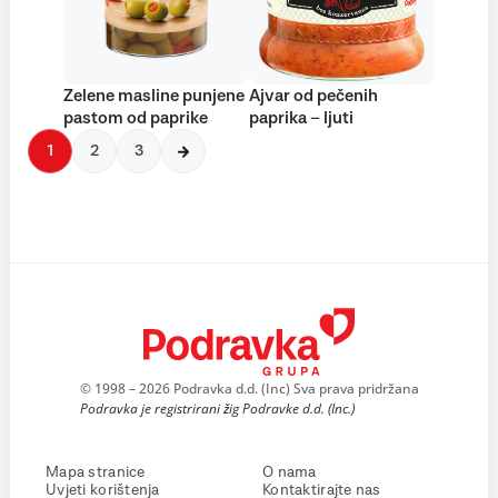
Zelene masline punjene
Ajvar od pečenih
pastom od paprike
paprika – ljuti
1
2
3
© 1998 – 2026 Podravka d.d. (Inc) Sva prava pridržana
Podravka je registrirani žig Podravke d.d. (Inc.)
Mapa stranice
O nama
Uvjeti korištenja
Kontaktirajte nas