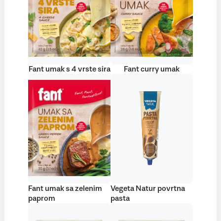
Fant umak s 4 vrste sira
Fant curry umak
Fant umak sa zelenim
Vegeta Natur povrtna
paprom
pasta