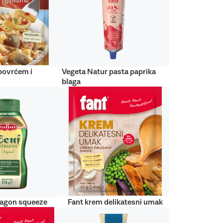
 povrćem i
Vegeta Natur pasta paprika
blaga
ragon squeeze
Fant krem delikatesni umak