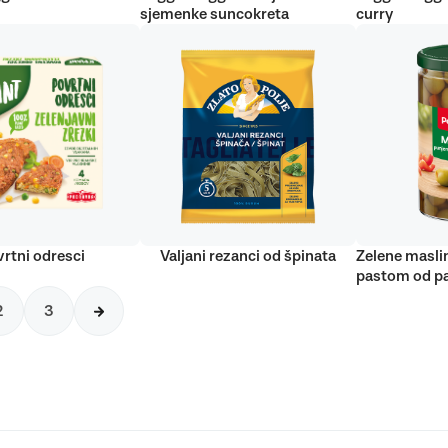
sjemenke suncokreta
curry
rtni odresci
Valjani rezanci od špinata
Zelene masli
pastom od pa
2
3