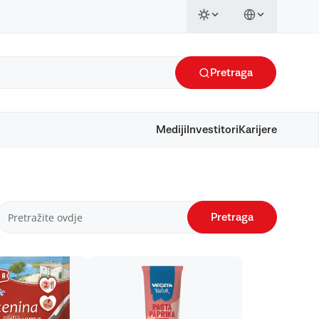
Pretraga
Mediji
Investitori
Karijere
Pretraga