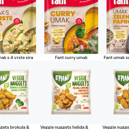
ak s 4 vrste sira
Fant curry umak
Fant umak s
gets brokula &
Veggie nuggets heljda &
Veggie nugge