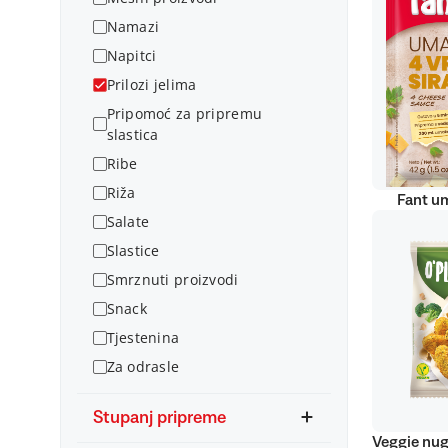
Namazi
Napitci
Prilozi jelima
Pripomoć za pripremu
slastica
Ribe
Riža
Fant um
Salate
Slastice
Smrznuti proizvodi
Snack
Tjestenina
Za odrasle
Stupanj pripreme
Veggie nug