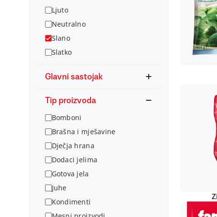
Ljuto
Neutralno
Slano
Slatko
Glavni sastojak
Tip proizvoda
Bomboni
Brašna i mješavine
Dječja hrana
Dodaci jelima
Gotova jela
Juhe
Z
Kondimenti
Mesni proizvodi