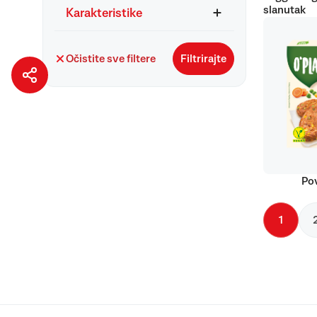
slanutak
Karakteristike
Očistite sve filtere
Filtrirajte
Pov
1