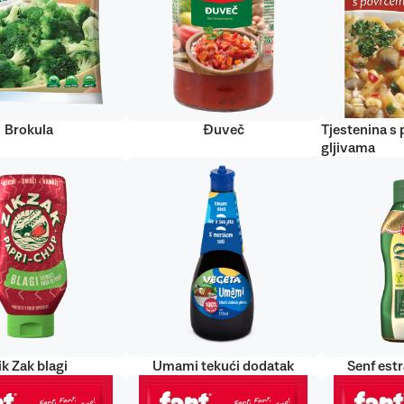
Brokula
Đuveč
Tjestenina s
gljivama
ik Zak blagi
Umami tekući dodatak
Senf est