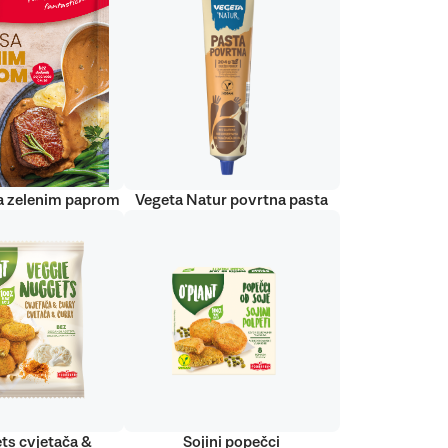
a zelenim paprom
Vegeta Natur povrtna pasta
ts cvjetača &
Sojini popečci