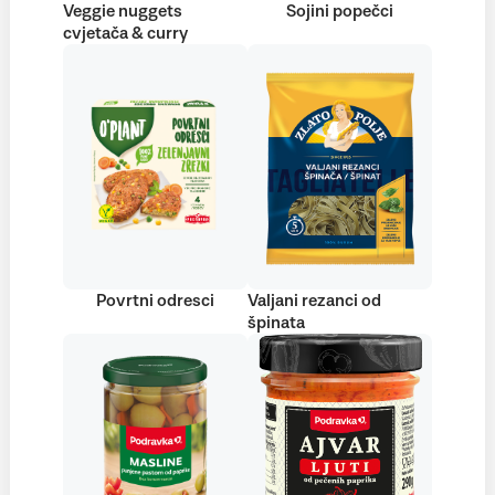
Veggie nuggets
Sojini popečci
cvjetača & curry
Povrtni odresci
Valjani rezanci od
špinata