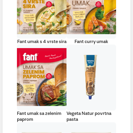
Fant umak s 4 vrste sira
Fant curry umak
Fant umak sa zelenim
Vegeta Natur povrtna
paprom
pasta