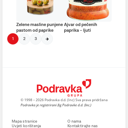
Zelene masline punjene
Ajvar od pečenih
pastom od paprike
paprika – ljuti
1
2
3
© 1998 – 2026 Podravka d.d. (Inc) Sva prava pridržana
Podravka je registrirani žig Podravke d.d. (Inc.)
Mapa stranice
O nama
Uvjeti korištenja
Kontaktirajte nas