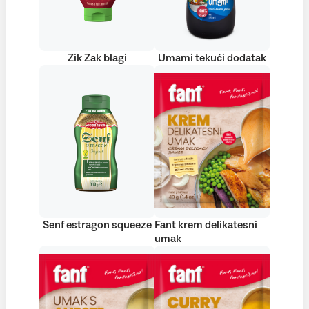
Zik Zak blagi
Umami tekući dodatak
Senf estragon squeeze
Fant krem delikatesni
umak