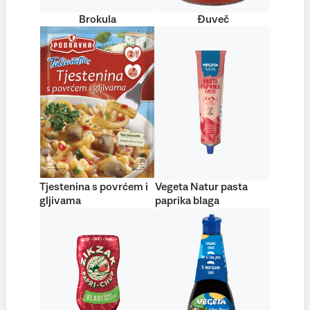
Brokula
Đuveč
Tjestenina s povrćem i
Vegeta Natur pasta
gljivama
paprika blaga