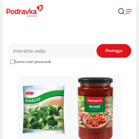
Skip
to
content
Proizvodi
Pretraga
Samo novi proizvodi