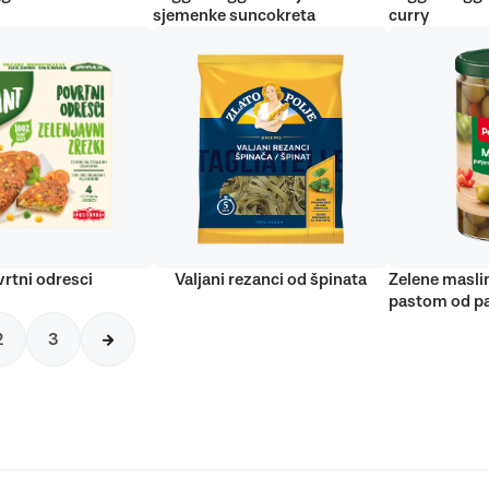
sjemenke suncokreta
curry
rtni odresci
Valjani rezanci od špinata
Zelene masli
pastom od pa
2
3