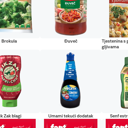
Brokula
Đuveč
Tjestenina s
gljivama
ik Zak blagi
Umami tekući dodatak
Senf est