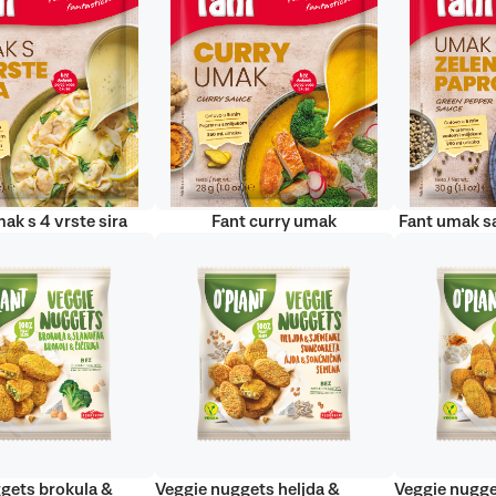
ak s 4 vrste sira
Fant curry umak
Fant umak s
gets brokula &
Veggie nuggets heljda &
Veggie nugge