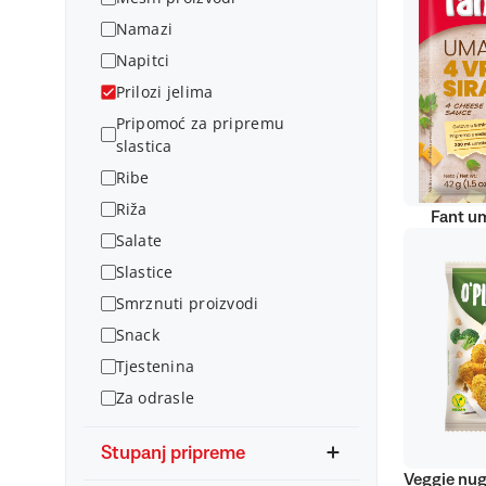
Namazi
Napitci
Prilozi jelima
Pripomoć za pripremu
slastica
Ribe
Riža
Fant um
Salate
Slastice
Smrznuti proizvodi
Snack
Tjestenina
Za odrasle
Stupanj pripreme
Veggie nug