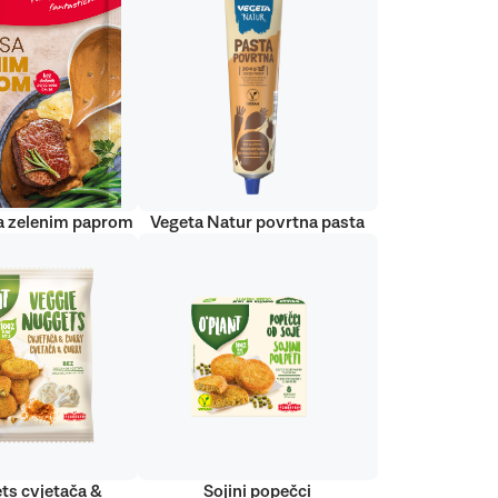
a zelenim paprom
Vegeta Natur povrtna pasta
ts cvjetača &
Sojini popečci