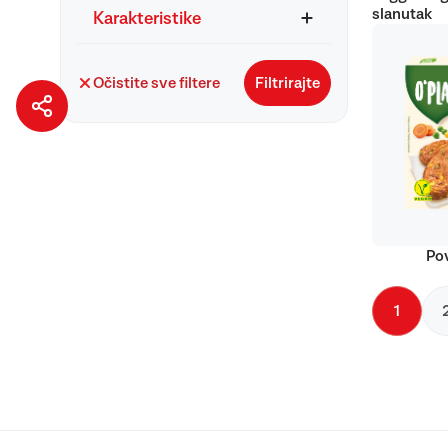
slanutak
Karakteristike
Očistite sve filtere
Filtrirajte
Pov
1