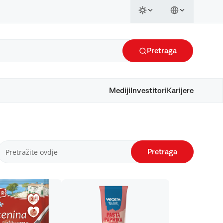
Pretraga
Mediji
Investitori
Karijere
Pretraga