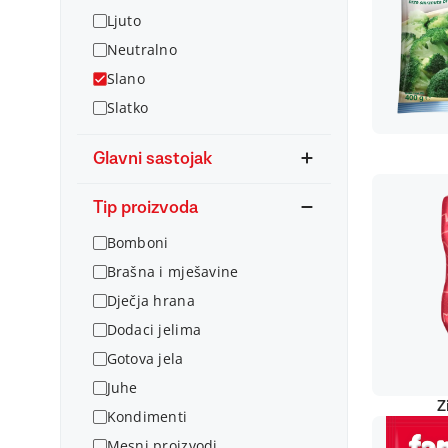
Ljuto
Neutralno
Slano
Slatko
Glavni sastojak
Tip proizvoda
Bomboni
Brašna i mješavine
Dječja hrana
Dodaci jelima
Gotova jela
Juhe
Z
Kondimenti
Mesni proizvodi