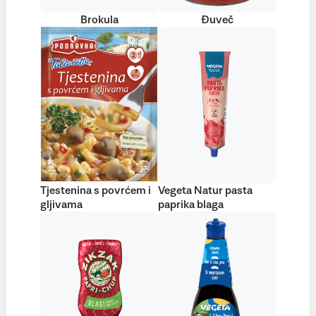
Brokula
Đuveč
Tjestenina s povrćem i
Vegeta Natur pasta
gljivama
paprika blaga