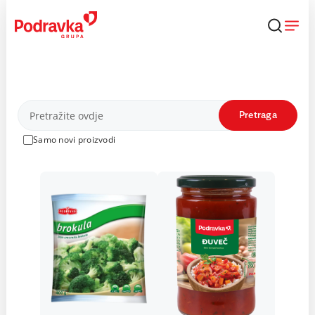
Skip
to
content
Proizvodi
Pretraga
Samo novi proizvodi