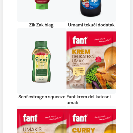
Zik Zak blagi
Umami tekući dodatak
Senf estragon squeeze
Fant krem delikatesni
umak