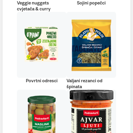
Veggie nuggets
Sojini popečci
cvjetača & curry
Povrtni odresci
Valjani rezanci od
špinata