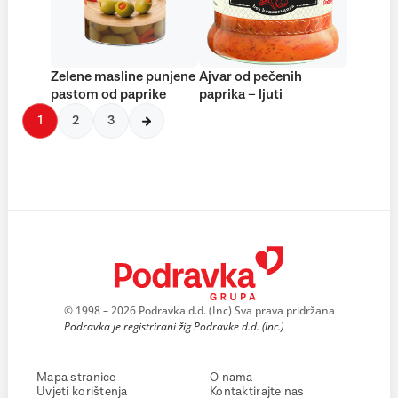
Zelene masline punjene
Ajvar od pečenih
pastom od paprike
paprika – ljuti
1
2
3
© 1998 – 2026 Podravka d.d. (Inc) Sva prava pridržana
Podravka je registrirani žig Podravke d.d. (Inc.)
Mapa stranice
O nama
Uvjeti korištenja
Kontaktirajte nas