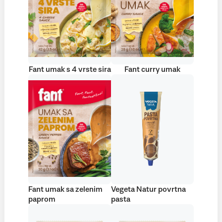
Fant umak s 4 vrste sira
Fant curry umak
Fant umak sa zelenim
Vegeta Natur povrtna
paprom
pasta