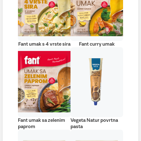
Fant umak s 4 vrste sira
Fant curry umak
Fant umak sa zelenim
Vegeta Natur povrtna
paprom
pasta