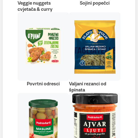
Veggie nuggets
Sojini popečci
cvjetača & curry
Povrtni odresci
Valjani rezanci od
špinata