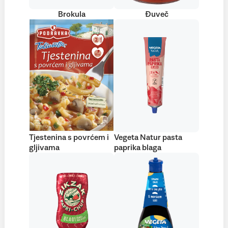
Brokula
Đuveč
Tjestenina s povrćem i
Vegeta Natur pasta
gljivama
paprika blaga