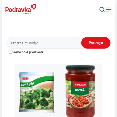
Skip
to
content
Proizvodi
Pretraga
Samo novi proizvodi