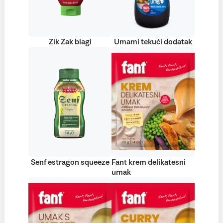
Zik Zak blagi
Umami tekući dodatak
Senf estragon squeeze
Fant krem delikatesni
umak