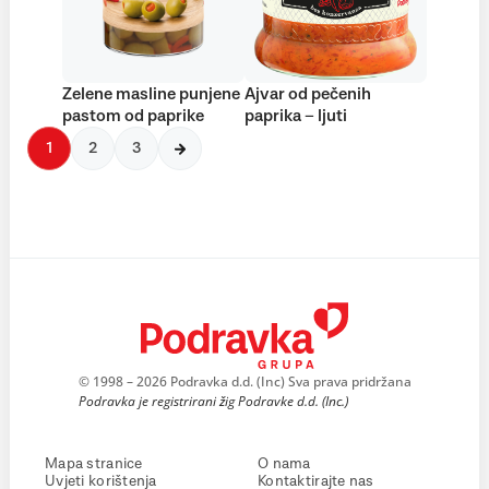
Zelene masline punjene
Ajvar od pečenih
pastom od paprike
paprika – ljuti
1
2
3
© 1998 – 2026 Podravka d.d. (Inc) Sva prava pridržana
Podravka je registrirani žig Podravke d.d. (Inc.)
Mapa stranice
O nama
Uvjeti korištenja
Kontaktirajte nas