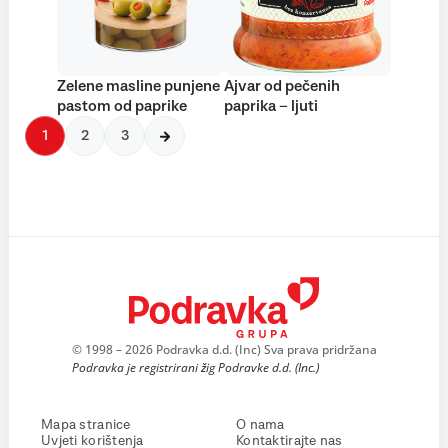
Zelene masline punjene
Ajvar od pečenih
pastom od paprike
paprika – ljuti
1
2
3
© 1998 – 2026 Podravka d.d. (Inc) Sva prava pridržana
Podravka je registrirani žig Podravke d.d. (Inc.)
Mapa stranice
O nama
Uvjeti korištenja
Kontaktirajte nas