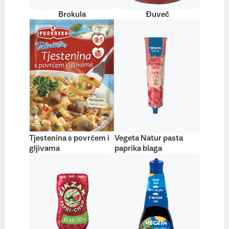
Brokula
Đuveč
Tjestenina s povrćem i
Vegeta Natur pasta
gljivama
paprika blaga