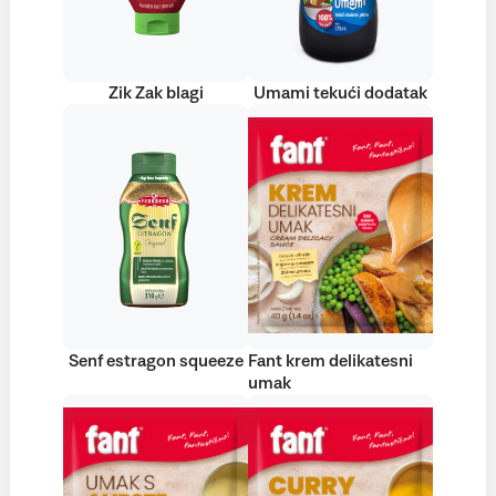
Zik Zak blagi
Umami tekući dodatak
Senf estragon squeeze
Fant krem delikatesni
umak