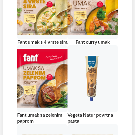
Fant umak s 4 vrste sira
Fant curry umak
Fant umak sa zelenim
Vegeta Natur povrtna
paprom
pasta