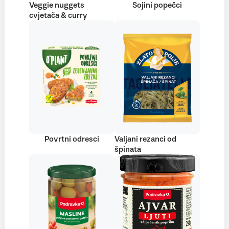
Veggie nuggets
Sojini popečci
cvjetača & curry
Povrtni odresci
Valjani rezanci od
špinata