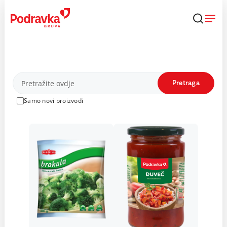
Skip
to
content
Proizvodi
Pretraga
Samo novi proizvodi