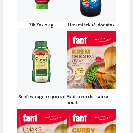
Zik Zak blagi
Umami tekući dodatak
Senf estragon squeeze
Fant krem delikatesni
umak