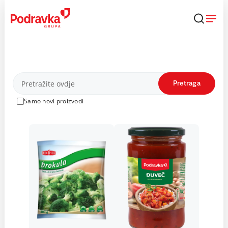
Skip
to
content
Proizvodi
Pretraga
Samo novi proizvodi