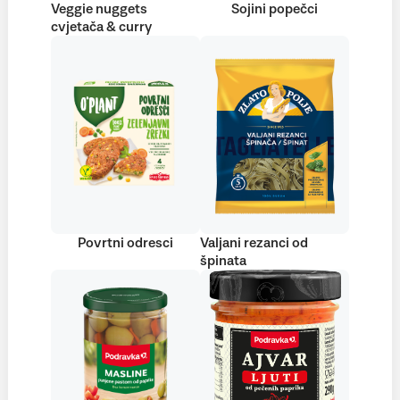
Veggie nuggets
Sojini popečci
cvjetača & curry
Povrtni odresci
Valjani rezanci od
špinata