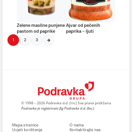
Zelene masline punjene
Ajvar od pečenih
pastom od paprike
paprika – ljuti
1
2
3
© 1998 – 2026 Podravka d.d. (Inc) Sva prava pridržana
Podravka je registrirani žig Podravke d.d. (Inc.)
Mapa stranice
O nama
Uvjeti korištenja
Kontaktirajte nas