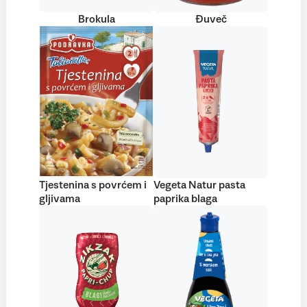
Brokula
Đuveč
Tjestenina s povrćem i
Vegeta Natur pasta
gljivama
paprika blaga