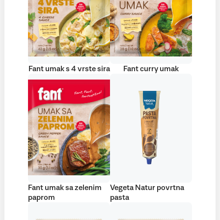
Fant umak s 4 vrste sira
Fant curry umak
Fant umak sa zelenim
Vegeta Natur povrtna
paprom
pasta