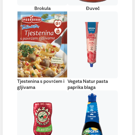
Brokula
Đuveč
Tjestenina s povrćem i
Vegeta Natur pasta
gljivama
paprika blaga