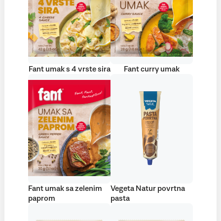
Fant umak s 4 vrste sira
Fant curry umak
Fant umak sa zelenim
Vegeta Natur povrtna
paprom
pasta