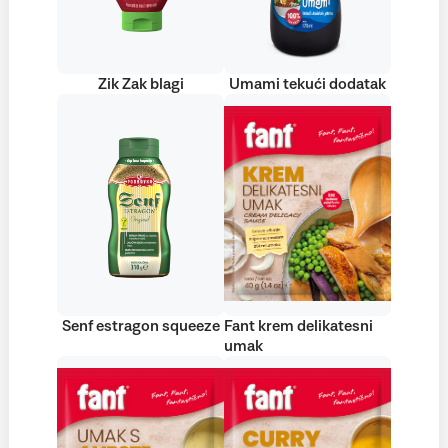
Zik Zak blagi
Umami tekući dodatak
Senf estragon squeeze
Fant krem delikatesni
umak