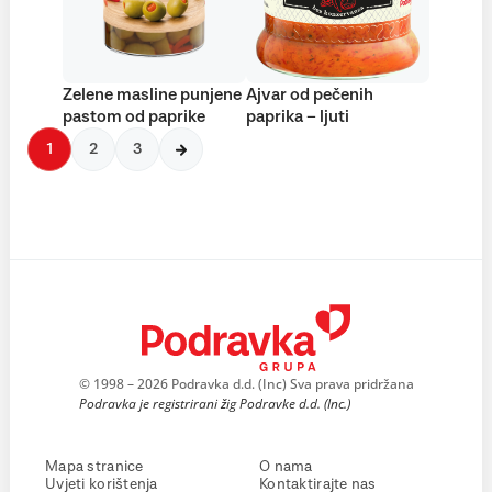
Zelene masline punjene
Ajvar od pečenih
pastom od paprike
paprika – ljuti
1
2
3
© 1998 – 2026 Podravka d.d. (Inc) Sva prava pridržana
Podravka je registrirani žig Podravke d.d. (Inc.)
Mapa stranice
O nama
Uvjeti korištenja
Kontaktirajte nas