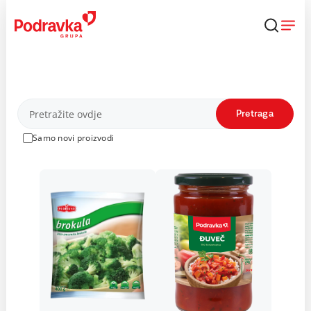
Skip
to
content
Proizvodi
Pretraga
Samo novi proizvodi