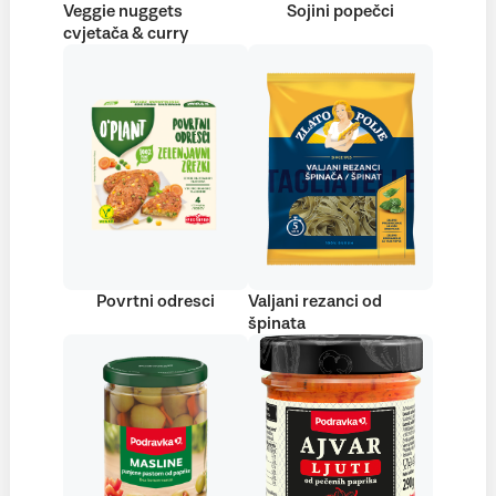
Veggie nuggets
Sojini popečci
cvjetača & curry
Povrtni odresci
Valjani rezanci od
špinata