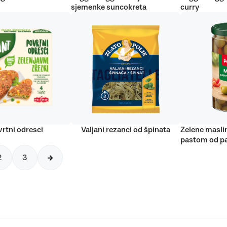
sjemenke suncokreta
curry
rtni odresci
Valjani rezanci od špinata
Zelene masli
pastom od pa
2
3