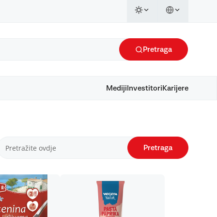
Pretraga
Mediji
Investitori
Karijere
Pretraga