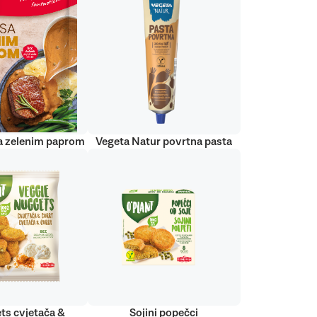
a zelenim paprom
Vegeta Natur povrtna pasta
ts cvjetača &
Sojini popečci