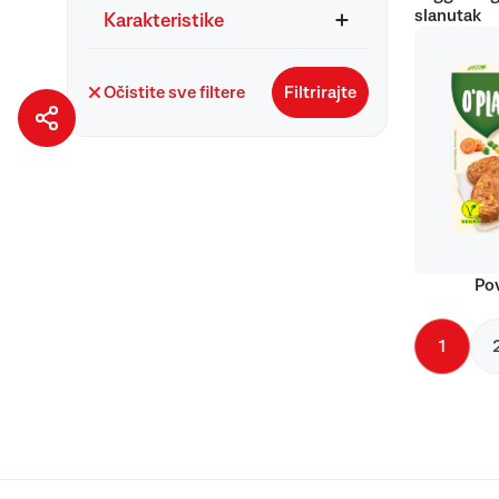
slanutak
Karakteristike
Očistite sve filtere
Filtrirajte
Pov
1