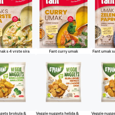
ak s 4 vrste sira
Fant curry umak
Fant umak s
gets brokula &
Veggie nuggets heljda &
Veggie nugge