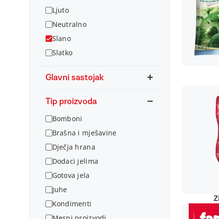
Ljuto
Neutralno
Slano
Slatko
Glavni sastojak
Tip proizvoda
Bomboni
Brašna i mješavine
Dječja hrana
Dodaci jelima
Gotova jela
Juhe
Z
Kondimenti
Mesni proizvodi