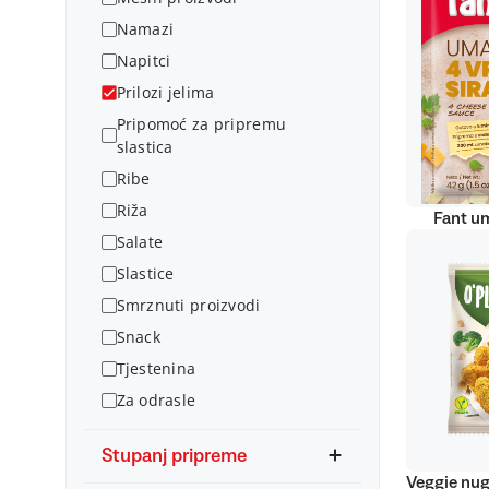
Namazi
Napitci
Prilozi jelima
Pripomoć za pripremu
slastica
Ribe
Riža
Fant um
Salate
Slastice
Smrznuti proizvodi
Snack
Tjestenina
Za odrasle
Stupanj pripreme
Veggie nug