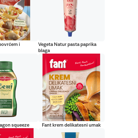
 povrćem i
Vegeta Natur pasta paprika
blaga
ragon squeeze
Fant krem delikatesni umak