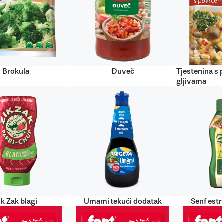
Brokula
Đuveč
Tjestenina s
gljivama
ik Zak blagi
Umami tekući dodatak
Senf est