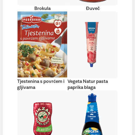
Brokula
Đuveč
Tjestenina s povrćem i
Vegeta Natur pasta
gljivama
paprika blaga