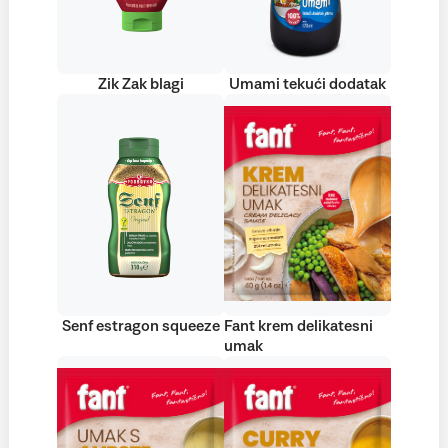
Zik Zak blagi
Umami tekući dodatak
Senf estragon squeeze
Fant krem delikatesni
umak