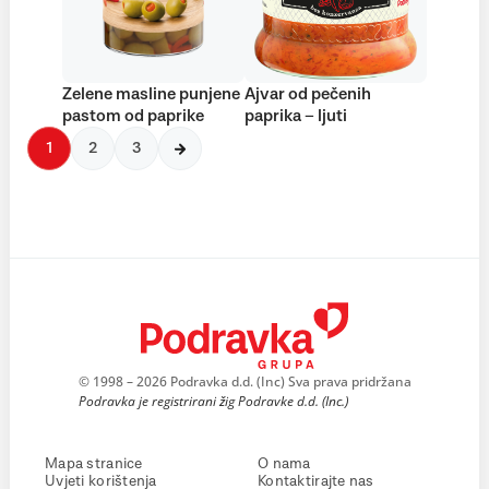
Zelene masline punjene
Ajvar od pečenih
pastom od paprike
paprika – ljuti
1
2
3
© 1998 – 2026 Podravka d.d. (Inc) Sva prava pridržana
Podravka je registrirani žig Podravke d.d. (Inc.)
Mapa stranice
O nama
Uvjeti korištenja
Kontaktirajte nas