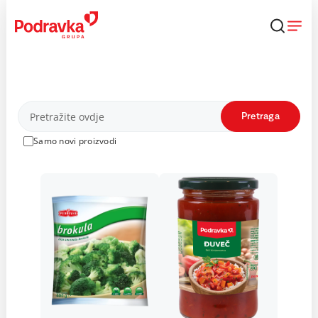
Skip
to
content
Proizvodi
Pretraga
Samo novi proizvodi