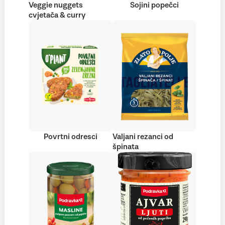
Veggie nuggets
Sojini popečci
cvjetača & curry
Povrtni odresci
Valjani rezanci od
špinata