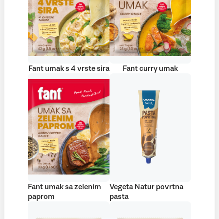
Fant umak s 4 vrste sira
Fant curry umak
Fant umak sa zelenim
Vegeta Natur povrtna
paprom
pasta