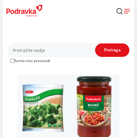
Skip
to
content
Proizvodi
Pretraga
Samo novi proizvodi