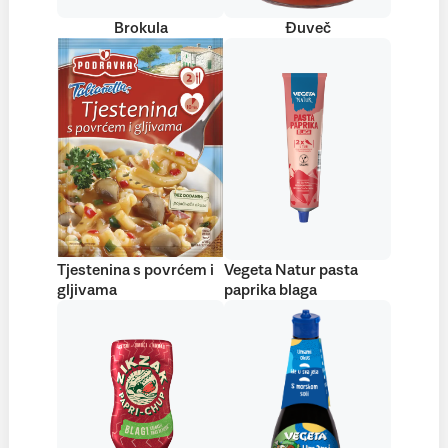
Brokula
Đuveč
Tjestenina s povrćem i
Vegeta Natur pasta
gljivama
paprika blaga