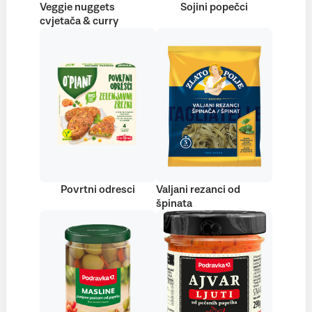
Veggie nuggets
Sojini popečci
cvjetača & curry
Povrtni odresci
Valjani rezanci od
špinata