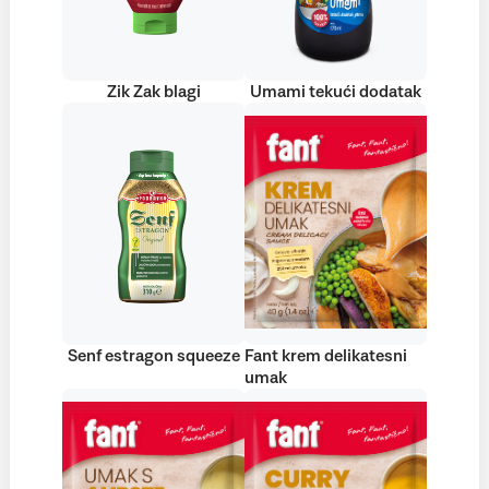
Zik Zak blagi
Umami tekući dodatak
Senf estragon squeeze
Fant krem delikatesni
umak