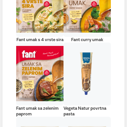
Fant umak s 4 vrste sira
Fant curry umak
Fant umak sa zelenim
Vegeta Natur povrtna
paprom
pasta