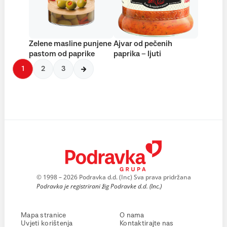
Zelene masline punjene
Ajvar od pečenih
pastom od paprike
paprika – ljuti
1
2
3
© 1998 – 2026 Podravka d.d. (Inc) Sva prava pridržana
Podravka je registrirani žig Podravke d.d. (Inc.)
Mapa stranice
O nama
Uvjeti korištenja
Kontaktirajte nas