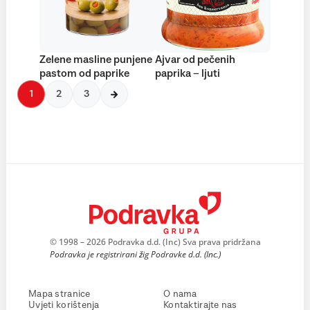
Zelene masline punjene
Ajvar od pečenih
pastom od paprike
paprika – ljuti
1
2
3
© 1998 – 2026 Podravka d.d. (Inc) Sva prava pridržana
Podravka je registrirani žig Podravke d.d. (Inc.)
Mapa stranice
O nama
Uvjeti korištenja
Kontaktirajte nas