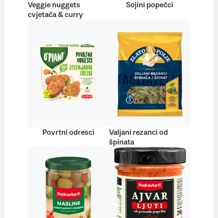
Veggie nuggets
Sojini popečci
cvjetača & curry
Povrtni odresci
Valjani rezanci od
špinata