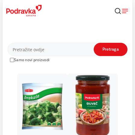
Skip
to
content
Proizvodi
Pretraga
Samo novi proizvodi