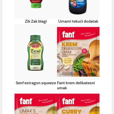
Zik Zak blagi
Umami tekući dodatak
Senf estragon squeeze
Fant krem delikatesni
umak