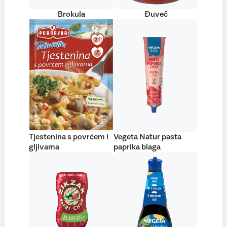
Brokula
Đuveč
Tjestenina s povrćem i
Vegeta Natur pasta
gljivama
paprika blaga