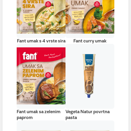
Fant umak s 4 vrste sira
Fant curry umak
Fant umak sa zelenim
Vegeta Natur povrtna
paprom
pasta