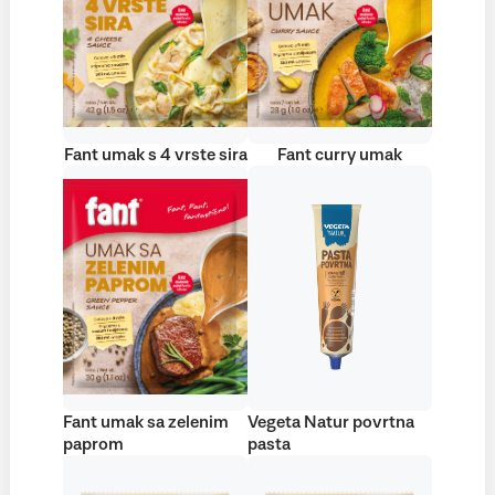
Fant umak s 4 vrste sira
Fant curry umak
Fant umak sa zelenim
Vegeta Natur povrtna
paprom
pasta