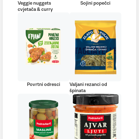
Veggie nuggets
Sojini popečci
cvjetača & curry
Povrtni odresci
Valjani rezanci od
špinata