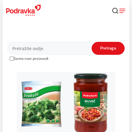
Skip
to
content
Proizvodi
Pretraga
Samo novi proizvodi