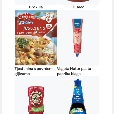
Brokula
Đuveč
Tjestenina s povrćem i
Vegeta Natur pasta
gljivama
paprika blaga