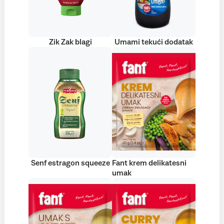
Zik Zak blagi
Umami tekući dodatak
Senf estragon squeeze
Fant krem delikatesni
umak