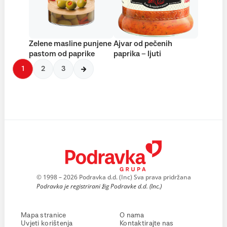
Zelene masline punjene
Ajvar od pečenih
pastom od paprike
paprika – ljuti
1
2
3
© 1998 – 2026 Podravka d.d. (Inc) Sva prava pridržana
Podravka je registrirani žig Podravke d.d. (Inc.)
Mapa stranice
O nama
Uvjeti korištenja
Kontaktirajte nas