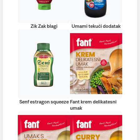
Zik Zak blagi
Umami tekući dodatak
Senf estragon squeeze
Fant krem delikatesni
umak