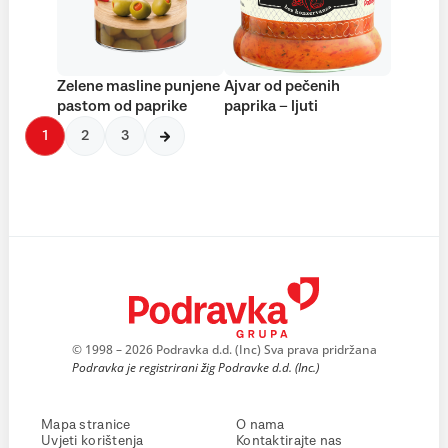
Zelene masline punjene
Ajvar od pečenih
pastom od paprike
paprika – ljuti
1
2
3
© 1998 – 2026 Podravka d.d. (Inc) Sva prava pridržana
Podravka je registrirani žig Podravke d.d. (Inc.)
Mapa stranice
O nama
Uvjeti korištenja
Kontaktirajte nas