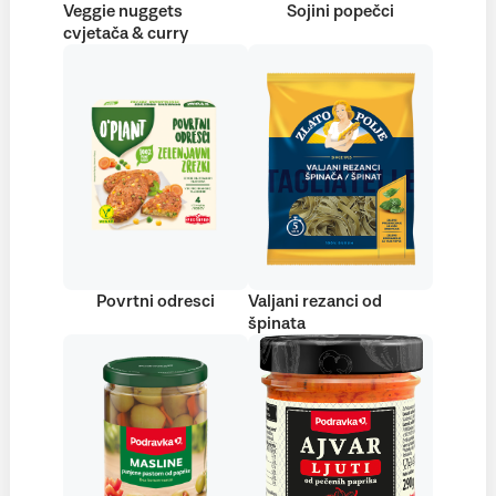
Veggie nuggets
Sojini popečci
cvjetača & curry
Povrtni odresci
Valjani rezanci od
špinata