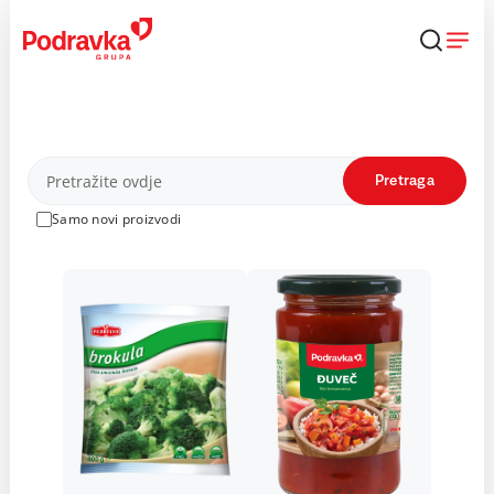
Skip
to
content
Proizvodi
Pretraga
Samo novi proizvodi