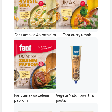
Fant umak s 4 vrste sira
Fant curry umak
Fant umak sa zelenim
Vegeta Natur povrtna
paprom
pasta