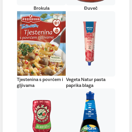
Brokula
Đuveč
Tjestenina s povrćem i
Vegeta Natur pasta
gljivama
paprika blaga