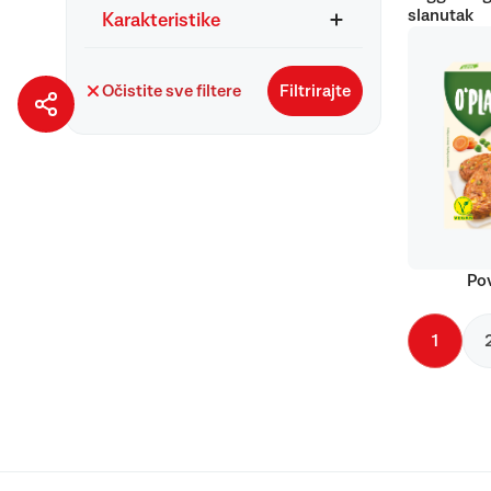
slanutak
Karakteristike
Očistite sve filtere
Filtrirajte
Pov
1