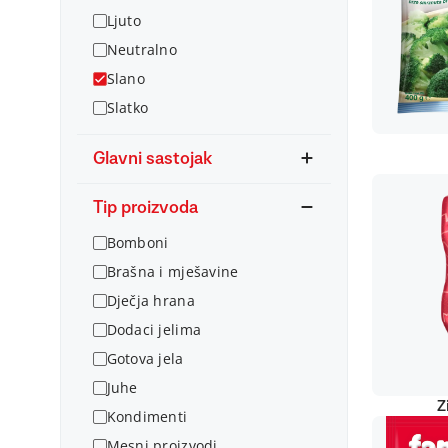
Ljuto
Neutralno
Slano
Slatko
Glavni sastojak
Tip proizvoda
Bomboni
Brašna i mješavine
Dječja hrana
Dodaci jelima
Gotova jela
Juhe
Z
Kondimenti
Mesni proizvodi