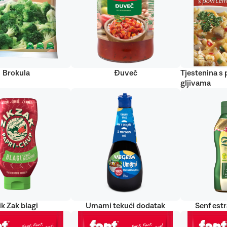
Brokula
Đuveč
Tjestenina s
gljivama
ik Zak blagi
Umami tekući dodatak
Senf est