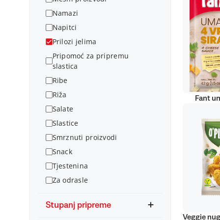
Namazi
Napitci
Prilozi jelima
Pripomoć za pripremu
slastica
Ribe
Riža
Fant um
Salate
Slastice
Smrznuti proizvodi
Snack
Tjestenina
Za odrasle
Stupanj pripreme
Veggie nug