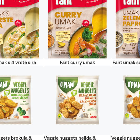
ak s 4 vrste sira
Fant curry umak
Fant umak s
gets brokula &
Veggie nuggets heljda &
Veggie nugge