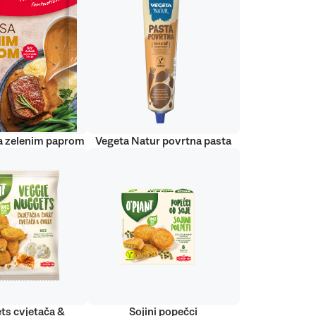
a zelenim paprom
Vegeta Natur povrtna pasta
ts cvjetača &
Sojini popečci