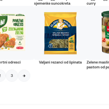
sjemenke suncokreta
curry
rtni odresci
Valjani rezanci od špinata
Zelene masli
pastom od pa
2
3