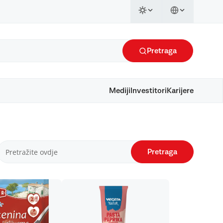
Pretraga
Mediji
Investitori
Karijere
Pretraga