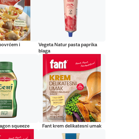
 povrćem i
Vegeta Natur pasta paprika
blaga
ragon squeeze
Fant krem delikatesni umak