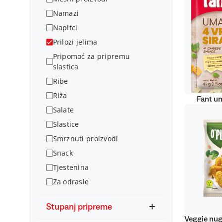
Namazi
Napitci
Prilozi jelima
Pripomoć za pripremu
slastica
Ribe
Riža
Fant um
Salate
Slastice
Smrznuti proizvodi
Snack
Tjestenina
Za odrasle
Stupanj pripreme
Veggie nug