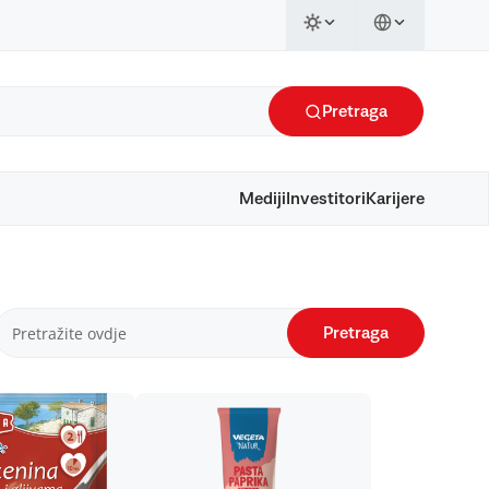
Pretraga
Mediji
Investitori
Karijere
Pretraga