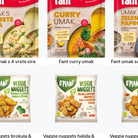
ak s 4 vrste sira
Fant curry umak
Fant umak s
gets brokula &
Veggie nuggets heljda &
Veggie nugge