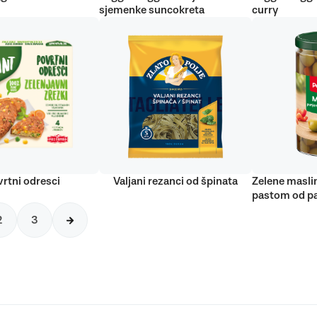
sjemenke suncokreta
curry
rtni odresci
Valjani rezanci od špinata
Zelene masli
pastom od pa
2
3