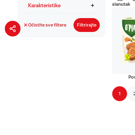
slanutak
Karakteristike
Očistite sve filtere
Filtrirajte
Pov
1