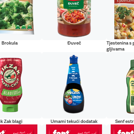
Brokula
Đuveč
Tjestenina s
gljivama
ik Zak blagi
Umami tekući dodatak
Senf est