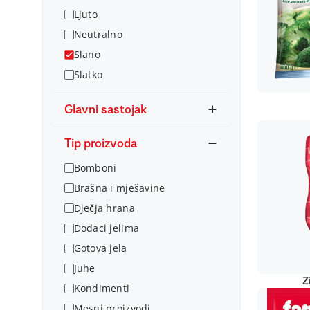
Ljuto
Neutralno
Slano
Slatko
Glavni sastojak
Tip proizvoda
Bomboni
Brašna i mješavine
Dječja hrana
Dodaci jelima
Gotova jela
Juhe
Z
Kondimenti
Mesni proizvodi