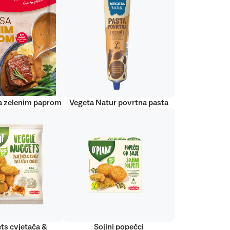
a zelenim paprom
Vegeta Natur povrtna pasta
ts cvjetača &
Sojini popečci