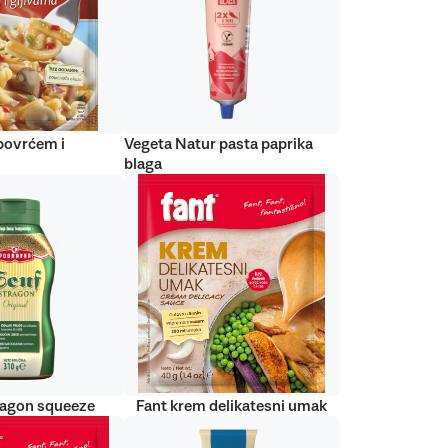
 povrćem i
Vegeta Natur pasta paprika
blaga
ragon squeeze
Fant krem delikatesni umak