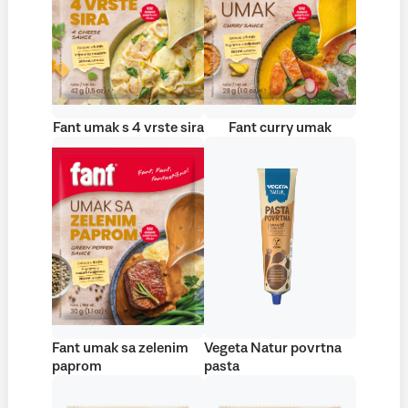
Fant umak s 4 vrste sira
Fant curry umak
Fant umak sa zelenim
Vegeta Natur povrtna
paprom
pasta