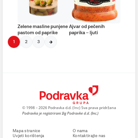
Zelene masline punjene
Ajvar od pečenih
pastom od paprike
paprika – ljuti
1
2
3
© 1998 – 2026 Podravka d.d. (Inc) Sva prava pridržana
Podravka je registrirani žig Podravke d.d. (Inc.)
Mapa stranice
O nama
Uvjeti korištenja
Kontaktirajte nas