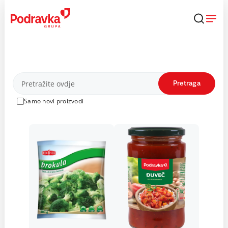
Skip
to
content
Proizvodi
Pretraga
Samo novi proizvodi