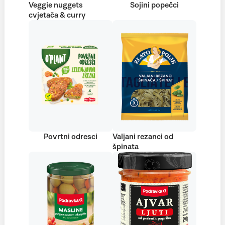
Veggie nuggets
Sojini popečci
cvjetača & curry
Povrtni odresci
Valjani rezanci od
špinata