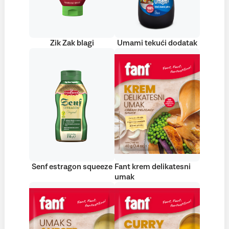
Zik Zak blagi
Umami tekući dodatak
Senf estragon squeeze
Fant krem delikatesni
umak