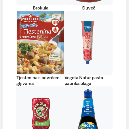
Brokula
Đuveč
Tjestenina s povrćem i
Vegeta Natur pasta
gljivama
paprika blaga