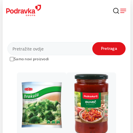
Skip
to
content
Proizvodi
Pretraga
Samo novi proizvodi