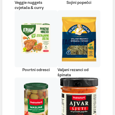
Veggie nuggets
Sojini popečci
cvjetača & curry
Povrtni odresci
Valjani rezanci od
špinata