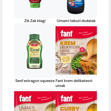
Zik Zak blagi
Umami tekući dodatak
Senf estragon squeeze
Fant krem delikatesni
umak