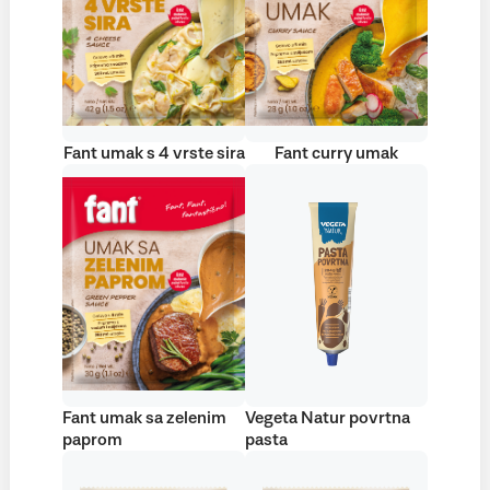
Fant umak s 4 vrste sira
Fant curry umak
Fant umak sa zelenim
Vegeta Natur povrtna
paprom
pasta