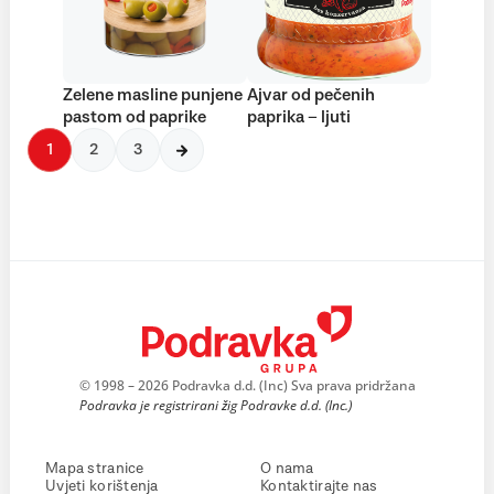
Zelene masline punjene
Ajvar od pečenih
pastom od paprike
paprika – ljuti
1
2
3
© 1998 – 2026 Podravka d.d. (Inc) Sva prava pridržana
Podravka je registrirani žig Podravke d.d. (Inc.)
Mapa stranice
O nama
Uvjeti korištenja
Kontaktirajte nas