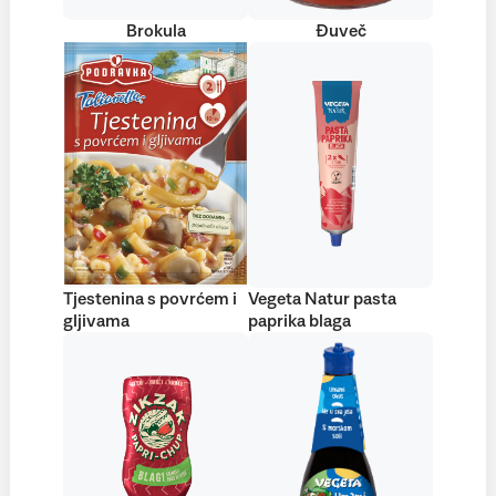
Brokula
Đuveč
Tjestenina s povrćem i
Vegeta Natur pasta
gljivama
paprika blaga