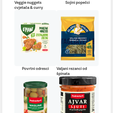
Veggie nuggets
Sojini popečci
cvjetača & curry
Povrtni odresci
Valjani rezanci od
špinata