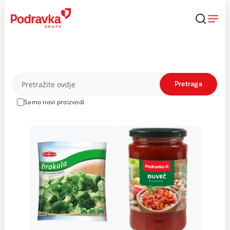
Skip
to
content
Proizvodi
Pretraga
Samo novi proizvodi