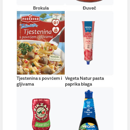
Brokula
Đuveč
Tjestenina s povrćem i
Vegeta Natur pasta
gljivama
paprika blaga