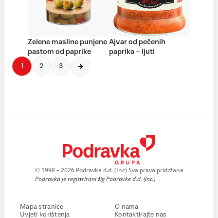
Zelene masline punjene
Ajvar od pečenih
pastom od paprike
paprika – ljuti
1
2
3
© 1998 – 2026 Podravka d.d. (Inc) Sva prava pridržana
Podravka je registrirani žig Podravke d.d. (Inc.)
Mapa stranice
O nama
Uvjeti korištenja
Kontaktirajte nas