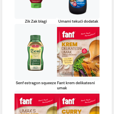
Zik Zak blagi
Umami tekući dodatak
Senf estragon squeeze
Fant krem delikatesni
umak