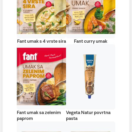
Fant umak s 4 vrste sira
Fant curry umak
Fant umak sa zelenim
Vegeta Natur povrtna
paprom
pasta