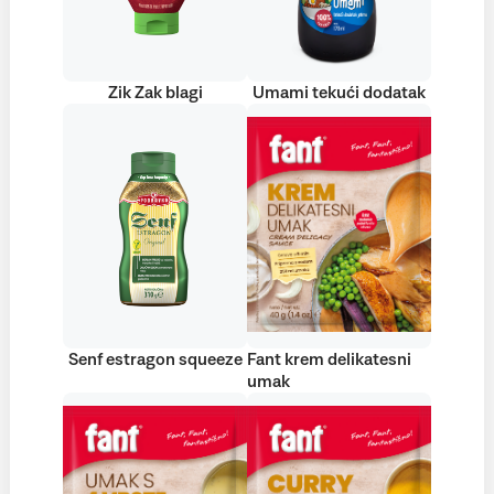
Zik Zak blagi
Umami tekući dodatak
Senf estragon squeeze
Fant krem delikatesni
umak