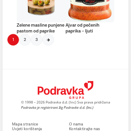
Zelene masline punjene
Ajvar od pečenih
pastom od paprike
paprika – ljuti
1
2
3
© 1998 – 2026 Podravka d.d. (Inc) Sva prava pridržana
Podravka je registrirani žig Podravke d.d. (Inc.)
Mapa stranice
O nama
Uvjeti korištenja
Kontaktirajte nas