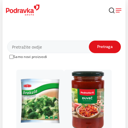
Skip
to
content
Proizvodi
Pretraga
Samo novi proizvodi