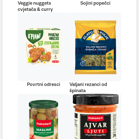
Veggie nuggets
Sojini popečci
cvjetača & curry
Povrtni odresci
Valjani rezanci od
špinata