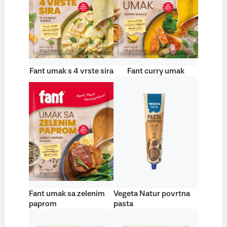
Fant umak s 4 vrste sira
Fant curry umak
Fant umak sa zelenim
Vegeta Natur povrtna
paprom
pasta