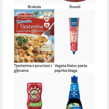
Brokula
Đuveč
Tjestenina s povrćem i
Vegeta Natur pasta
gljivama
paprika blaga