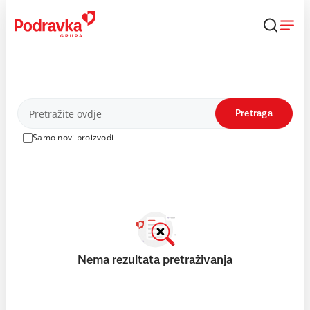
Skip
to
content
Proizvodi
Pretraga
Samo novi proizvodi
Nema rezultata pretraživanja