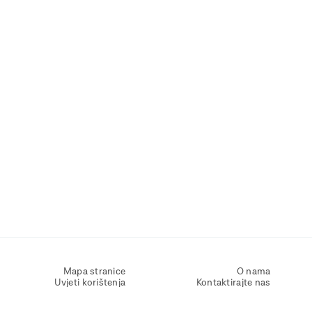
Mapa stranice
O nama
Uvjeti korištenja
Kontaktirajte nas
Zaštita osobnih podataka
Zaštita privatnosti
Izjava o pristupačnosti
Postavke kolačića