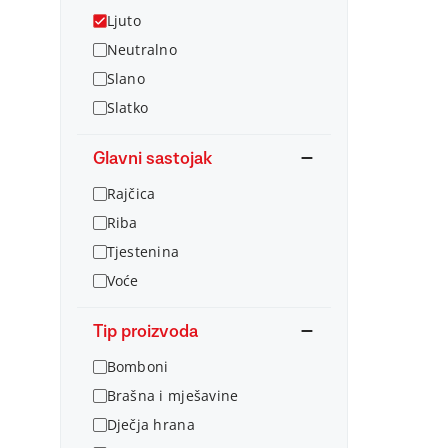
Ljuto
Neutralno
Slano
Slatko
Glavni sastojak
Rajčica
Riba
Tjestenina
Voće
Tip proizvoda
Bomboni
Brašna i mješavine
Dječja hrana