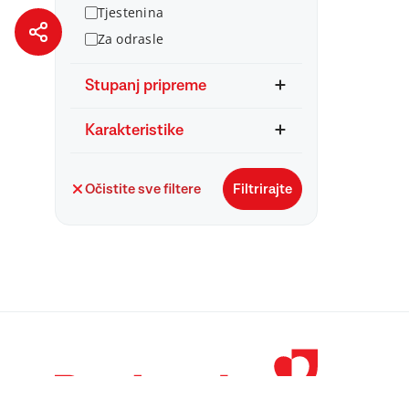
Tjestenina
Za odrasle
Stupanj pripreme
Karakteristike
Očistite sve filtere
Filtrirajte
© 1998 – 2026 
Podravka je regi