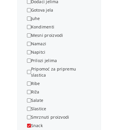
Dodaci jelima
Gotova jela
Juhe
Kondimenti
Mesni proizvodi
Namazi
Napitci
Prilozi jelima
Pripomoć za pripremu
slastica
Ribe
Riža
Salate
Slastice
Smrznuti proizvodi
Snack