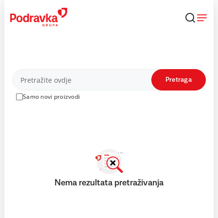
Skip
to
content
Proizvodi
Pretraga
Samo novi proizvodi
Nema rezultata pretraživanja