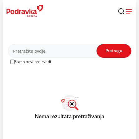
Skip
to
content
Proizvodi
Pretraga
Samo novi proizvodi
Nema rezultata pretraživanja