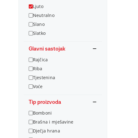
Ljuto
Neutralno
Slano
Slatko
Glavni sastojak
Rajčica
Riba
Tjestenina
Voće
Tip proizvoda
Bomboni
Brašna i mješavine
Dječja hrana