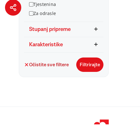
Tjestenina
Za odrasle
Stupanj pripreme
Karakteristike
Očistite sve filtere
Filtrirajte
© 1998 – 2026 
Podravka je regi