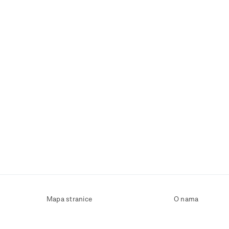
Mapa stranice
O nama
Uvjeti korištenja
Kontaktirajte nas
Zaštita osobnih podataka
Zaštita privatnosti
Izjava o pristupačnosti
Postavke kolačića