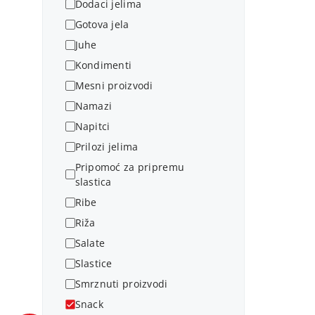
Dodaci jelima
Gotova jela
Juhe
Kondimenti
Mesni proizvodi
Namazi
Napitci
Prilozi jelima
Pripomoć za pripremu
slastica
Ribe
Riža
Salate
Slastice
Smrznuti proizvodi
Snack