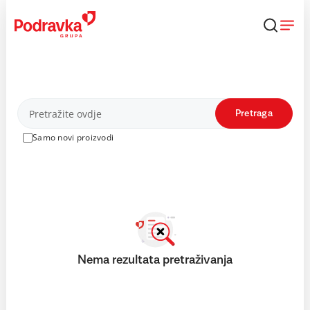
Skip
to
content
Proizvodi
Pretraga
Samo novi proizvodi
Nema rezultata pretraživanja