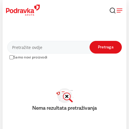
Skip
to
content
Proizvodi
Pretraga
Samo novi proizvodi
Nema rezultata pretraživanja