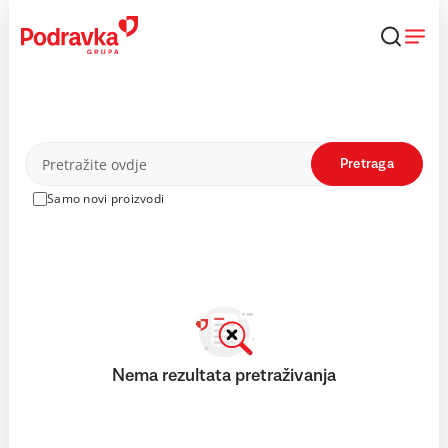
Skip
to
content
Proizvodi
Pretraga
Samo novi proizvodi
Nema rezultata pretraživanja