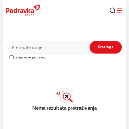
Skip
to
content
Proizvodi
Pretraga
Samo novi proizvodi
Nema rezultata pretraživanja