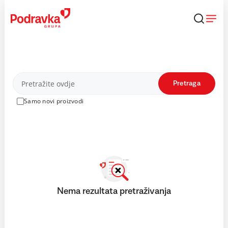
Skip
to
content
Proizvodi
Pretraga
Samo novi proizvodi
Nema rezultata pretraživanja