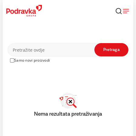
Skip
to
content
Proizvodi
Pretraga
Samo novi proizvodi
Nema rezultata pretraživanja