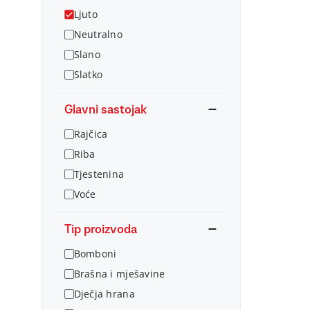
Ljuto
Neutralno
Slano
Slatko
Glavni sastojak
Rajčica
Riba
Tjestenina
Voće
Tip proizvoda
Bomboni
Brašna i mješavine
Dječja hrana