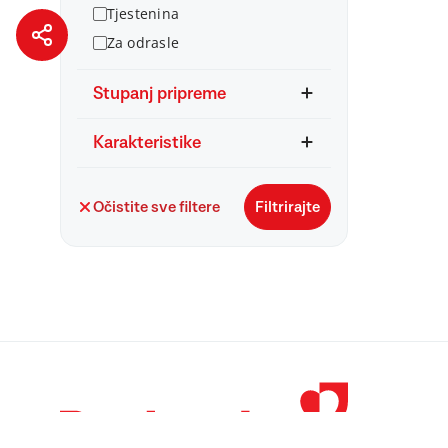
Tjestenina
Za odrasle
Stupanj pripreme
Karakteristike
Očistite sve filtere
Filtrirajte
© 1998 – 2026 
Podravka je regi