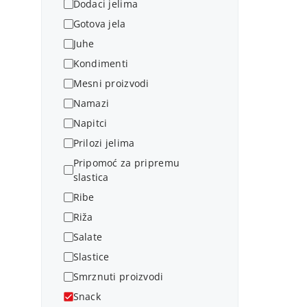
Dodaci jelima
Gotova jela
Juhe
Kondimenti
Mesni proizvodi
Namazi
Napitci
Prilozi jelima
Pripomoć za pripremu
slastica
Ribe
Riža
Salate
Slastice
Smrznuti proizvodi
Snack