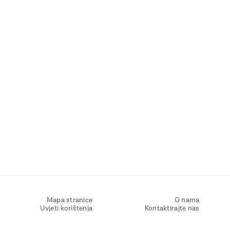
Mapa stranice
O nama
Uvjeti korištenja
Kontaktirajte nas
Zaštita osobnih podataka
Zaštita privatnosti
Izjava o pristupačnosti
Postavke kolačića