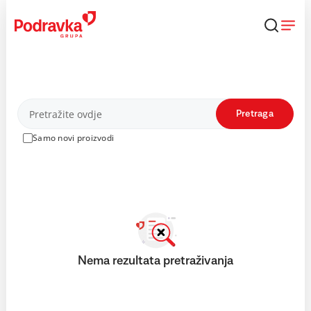
Skip
to
content
Proizvodi
Pretraga
Samo novi proizvodi
Nema rezultata pretraživanja