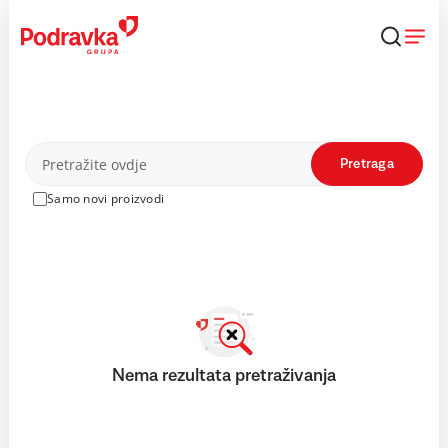
Skip
to
content
Proizvodi
Pretraga
Samo novi proizvodi
Nema rezultata pretraživanja