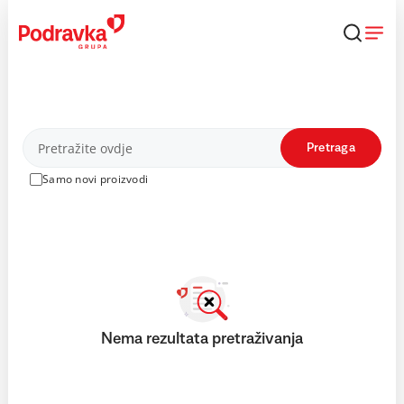
Skip
to
content
Proizvodi
Pretraga
Samo novi proizvodi
Nema rezultata pretraživanja